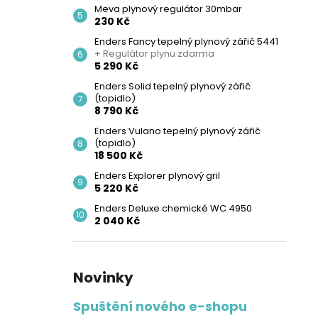
Meva plynový regulátor 30mbar
230 Kč
Enders Fancy tepelný plynový zářič 5441
+ Regulátor plynu zdarma
5 290 Kč
Enders Solid tepelný plynový zářič
(topidlo)
8 790 Kč
Enders Vulano tepelný plynový zářič
(topidlo)
18 500 Kč
Enders Explorer plynový gril
5 220 Kč
Enders Deluxe chemické WC 4950
2 040 Kč
Novinky
Spuštění nového e-shopu