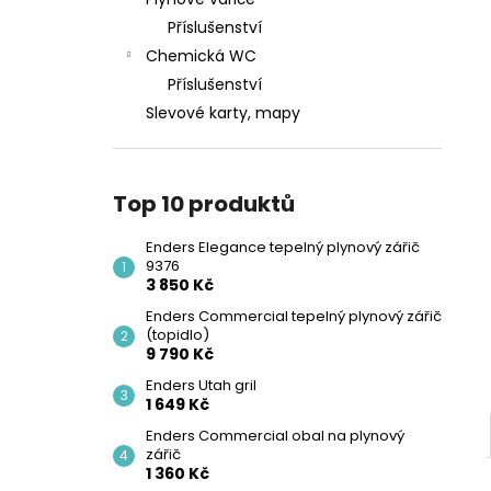
l
Příslušenství
Chemická WC
Příslušenství
Slevové karty, mapy
Top 10 produktů
Enders Elegance tepelný plynový zářič
9376
3 850 Kč
Enders Commercial tepelný plynový zářič
(topidlo)
9 790 Kč
Enders Utah gril
1 649 Kč
Enders Commercial obal na plynový
zářič
1 360 Kč