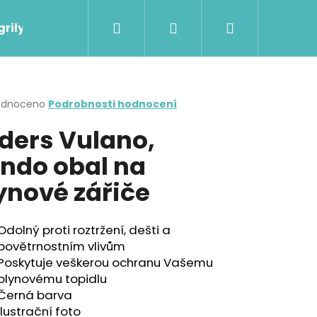
Hledat
Přihlášení
Nákupní
grily
Plynové vařiče
Chemická WC
košík
rné
odnoceno
Podrobnosti hodnocení
cení
ders Vulano,
ktu
ndo obal na
ynové zářiče
ček.
Odolný proti roztržení, dešti a
IL
Následující
povětrnostním vlivům
Poskytuje veškerou ochranu Vašemu
 Kč
plynovému topidlu
Černá barva
Ilustrační foto