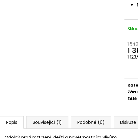
Skl
1 54
1 
1 123
Měr
cena
Kate
Záru
EAN
:
Popis
Související (1)
Podobné (6)
Diskuze
Odolný proti roztržení, dešti a povětrnostním vlivům