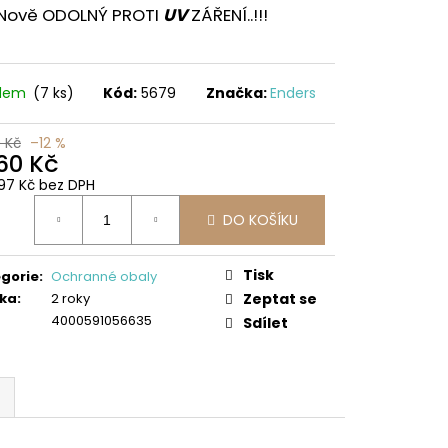
Nově ODOLNÝ PROTI
UV
ZÁŘENÍ..!!!
adem
(7 ks)
Kód:
5679
Značka:
Enders
9 Kč
–12 %
360 Kč
,97 Kč bez DPH
ná
DO KOŠÍKU
:
Tisk
gorie
:
Ochranné obaly
ka
:
2 roky
Zeptat se
4000591056635
Sdílet