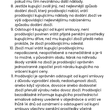
pokud mu tím nevzniknou další náklady.
Jestliže kupující zvolil jiný, než nejlevnější způsob
dodání zboží, který prodávající nabízí, vrátí
prodávající kupujícímu náklady na dodání zboží ve
výši odpovídající nejlevnějšímu nabízenému
způsobu dodání zboží.
Odstoupí-li kupující od kupní smlouvy, není
prodávající povinen vrátit přijaté peněžní prostředky
kupujícímu dříve, než mu kupující zboží předá nebo
prokáže, že zboží prodávajícímu odeslal.
Zboží musí vrátit kupující prodávajícímu
nepoškozené, neopotřebené a neznečištěné a je-li
to možné, v původním obalu. Nárok na náhradu
škody vzniklé na zboží je prodávající oprávněn
jednostranně započíst proti nároku kupujícího na
vrácení kupní ceny.
Prodávající je oprávněn odstoupit od kupní smlouvy
z důvodu vyprodání zásob, nedostupnosti zboží,
anebo když výrobce, dovozce anebo dodavatel
zboží přerušil výrobu nebo dovoz zboží. Prodávající
bezodkladně informuje kupujícího prostřednictví
emailové adresy uvedené v objednávce a vrátí ve
lhůtě 14 dnů od oznámení o odstoupení od kupní
smlouvy všechny peněžní prostředky včetně