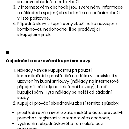
smlouvu ohledně tohoto zboží.
V internetovém obchodě jsou zveřejněny informace
o nákladech spojených s balením a dodáním zboží
v liště poštovné..
Případné slevy s kupní ceny zboží nelze navzájem
kombinovat, nedohodne-li se prodávající
s kupujícím jinak.
III.
Objednávka a uzavření kupní smlouvy
Náklady vzniklé kupujícímu při použití
komunikačních prostředků na dálku v souvislosti s
uzavřením kupní smlouvy (náklady na internetové
připojení, náklady na telefonní hovory), hradí
kupující sám. Tyto náklady se neliší od základní
sazby.
Kupující provádí objednávku zboží těmito způsoby:
prostřednictvím svého zákaznického účtu, provedl-li
předchozí registraci v internetovém obchodě,
vyplněním objednávkového formuláře bez
registrace.