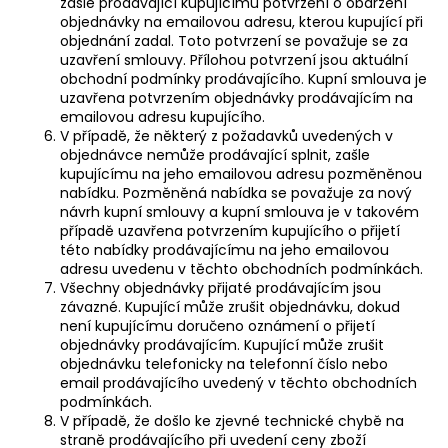
zašle prodávající kupujícímu potvrzení o obdržení
objednávky na emailovou adresu, kterou kupující při
objednání zadal. Toto potvrzení se považuje se za
uzavření smlouvy. Přílohou potvrzení jsou aktuální
obchodní podmínky prodávajícího. Kupní smlouva je
uzavřena potvrzením objednávky prodávajícím na
emailovou adresu kupujícího.
V případě, že některý z požadavků uvedených v
objednávce nemůže prodávající splnit, zašle
kupujícímu na jeho emailovou adresu pozměněnou
nabídku. Pozměněná nabídka se považuje za nový
návrh kupní smlouvy a kupní smlouva je v takovém
případě uzavřena potvrzením kupujícího o přijetí
této nabídky prodávajícímu na jeho emailovou
adresu uvedenu v těchto obchodních podmínkách.
Všechny objednávky přijaté prodávajícím jsou
závazné. Kupující může zrušit objednávku, dokud
není kupujícímu doručeno oznámení o přijetí
objednávky prodávajícím. Kupující může zrušit
objednávku telefonicky na telefonní číslo nebo
email prodávajícího uvedený v těchto obchodních
podmínkách.
V případě, že došlo ke zjevné technické chybě na
straně prodávajícího při uvedení ceny zboží