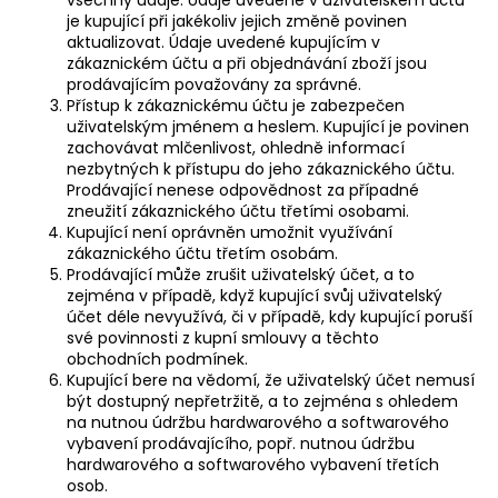
je kupující při jakékoliv jejich změně povinen
aktualizovat. Údaje uvedené kupujícím v
zákaznickém účtu a při objednávání zboží jsou
prodávajícím považovány za správné.
Přístup k zákaznickému účtu je zabezpečen
uživatelským jménem a heslem. Kupující je povinen
zachovávat mlčenlivost, ohledně informací
nezbytných k přístupu do jeho zákaznického účtu.
Prodávající nenese odpovědnost za případné
zneužití zákaznického účtu třetími osobami.
Kupující není oprávněn umožnit využívání
zákaznického účtu třetím osobám.
Prodávající může zrušit uživatelský účet, a to
zejména v případě, když kupující svůj uživatelský
účet déle nevyužívá, či v případě, kdy kupující poruší
své povinnosti z kupní smlouvy a těchto
obchodních podmínek.
Kupující bere na vědomí, že uživatelský účet nemusí
být dostupný nepřetržitě, a to zejména s ohledem
na nutnou údržbu hardwarového a softwarového
vybavení prodávajícího, popř. nutnou údržbu
hardwarového a softwarového vybavení třetích
osob.