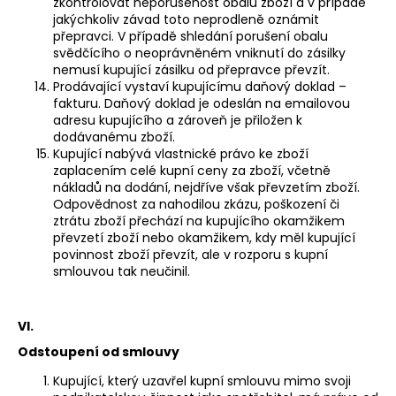
zkontrolovat neporušenost obalů zboží a v případě
jakýchkoliv závad toto neprodleně oznámit
přepravci. V případě shledání porušení obalu
svědčícího o neoprávněném vniknutí do zásilky
nemusí kupující zásilku od přepravce převzít.
Prodávající vystaví kupujícímu daňový doklad –
fakturu. Daňový doklad je odeslán na emailovou
adresu kupujícího a zároveň je přiložen k
dodávanému zboží.
Kupující nabývá vlastnické právo ke zboží
zaplacením celé kupní ceny za zboží, včetně
nákladů na dodání, nejdříve však převzetím zboží.
Odpovědnost za nahodilou zkázu, poškození či
ztrátu zboží přechází na kupujícího okamžikem
převzetí zboží nebo okamžikem, kdy měl kupující
povinnost zboží převzít, ale v rozporu s kupní
smlouvou tak neučinil.
VI.
Odstoupení od smlouvy
Kupující, který uzavřel kupní smlouvu mimo svoji