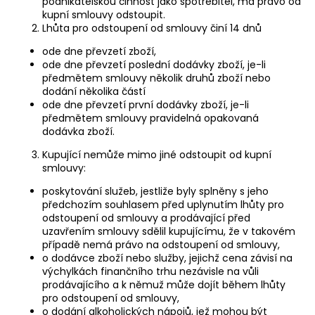
podnikatelskou činnost jako spotřebitel, má právo od
kupní smlouvy odstoupit.
Lhůta pro odstoupení od smlouvy činí 14 dnů
ode dne převzetí zboží,
ode dne převzetí poslední dodávky zboží, je-li
předmětem smlouvy několik druhů zboží nebo
dodání několika částí
ode dne převzetí první dodávky zboží, je-li
předmětem smlouvy pravidelná opakovaná
dodávka zboží.
Kupující nemůže mimo jiné odstoupit od kupní
smlouvy:
poskytování služeb, jestliže byly splněny s jeho
předchozím souhlasem před uplynutím lhůty pro
odstoupení od smlouvy a prodávající před
uzavřením smlouvy sdělil kupujícímu, že v takovém
případě nemá právo na odstoupení od smlouvy,
o dodávce zboží nebo služby, jejichž cena závisí na
výchylkách finančního trhu nezávisle na vůli
prodávajícího a k němuž může dojít během lhůty
pro odstoupení od smlouvy,
o dodání alkoholických nápojů, jež mohou být