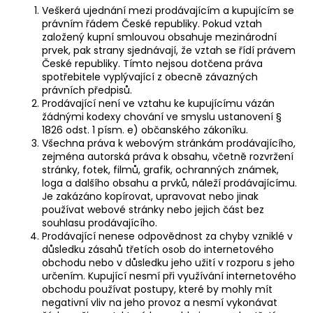
Veškerá ujednání mezi prodávajícím a kupujícím se
právním řádem České republiky. Pokud vztah
založený kupní smlouvou obsahuje mezinárodní
prvek, pak strany sjednávají, že vztah se řídí právem
České republiky. Tímto nejsou dotčena práva
spotřebitele vyplývající z obecně závazných
právních předpisů.
Prodávající není ve vztahu ke kupujícímu vázán
žádnými kodexy chování ve smyslu ustanovení §
1826 odst. 1 písm. e) občanského zákoníku.
Všechna práva k webovým stránkám prodávajícího,
zejména autorská práva k obsahu, včetně rozvržení
stránky, fotek, filmů, grafik, ochranných známek,
loga a dalšího obsahu a prvků, náleží prodávajícímu.
Je zakázáno kopírovat, upravovat nebo jinak
používat webové stránky nebo jejich část bez
souhlasu prodávajícího.
Prodávající nenese odpovědnost za chyby vzniklé v
důsledku zásahů třetích osob do internetového
obchodu nebo v důsledku jeho užití v rozporu s jeho
určením. Kupující nesmí při využívání internetového
obchodu používat postupy, které by mohly mít
negativní vliv na jeho provoz a nesmí vykonávat