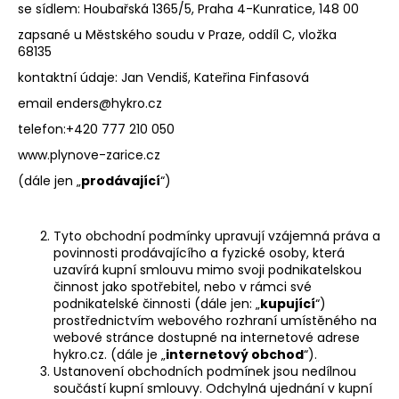
se sídlem: Houbařská 1365/5, Praha 4-Kunratice, 148 00
a
zapsané u Městského soudu v Praze, oddíl C, vložka
j
68135
í
kontaktní údaje: Jan Vendiš, Kateřina Finfasová
t
email enders@hykro.cz
?
telefon:+420 777 210 050
www.plynove-zarice.cz
(dále jen „
prodávající
“)
HLEDAT
Tyto obchodní podmínky upravují vzájemná práva a
povinnosti prodávajícího a fyzické osoby, která
uzavírá kupní smlouvu mimo svoji podnikatelskou
D
činnost jako spotřebitel, nebo v rámci své
o
podnikatelské činnosti (dále jen: „
kupující
“)
p
prostřednictvím webového rozhraní umístěného na
webové stránce dostupné na internetové adrese
o
hykro.cz. (dále je „
internetový obchod
“).
r
Ustanovení obchodních podmínek jsou nedílnou
u
součástí kupní smlouvy. Odchylná ujednání v kupní