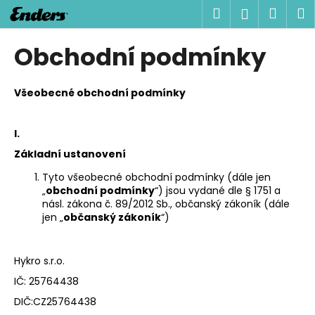
K
Přejít
Hledat
Náku
M
Přihlášen
na
o
obsah
Zpět
Zpět
košík
š
Obchodní podmínky
í
C
k
o
Všeobecné obchodní podmínky
p
o
I.
t
Základní ustanovení
ř
Tyto všeobecné obchodní podmínky (dále jen
e
„
obchodní podmínky
“) jsou vydané dle § 1751 a
b
násl. zákona č. 89/2012 Sb., občanský zákoník (dále
jen „
občanský zákoník
“)
u
j
e
Hykro s.r.o.
t
IČ: 25764438
e
DIČ:CZ25764438
n