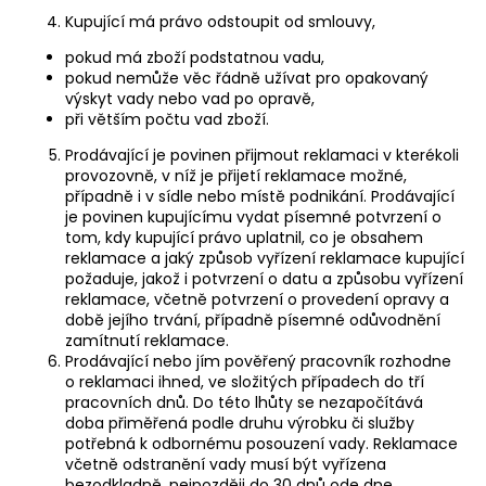
Kupující má právo odstoupit od smlouvy,
pokud má zboží podstatnou vadu,
pokud nemůže věc řádně užívat pro opakovaný
výskyt vady nebo vad po opravě,
při větším počtu vad zboží.
Prodávající je povinen přijmout reklamaci v kterékoli
provozovně, v níž je přijetí reklamace možné,
případně i v sídle nebo místě podnikání. Prodávající
je povinen kupujícímu vydat písemné potvrzení o
tom, kdy kupující právo uplatnil, co je obsahem
reklamace a jaký způsob vyřízení reklamace kupující
požaduje, jakož i potvrzení o datu a způsobu vyřízení
reklamace, včetně potvrzení o provedení opravy a
době jejího trvání, případně písemné odůvodnění
zamítnutí reklamace.
Prodávající nebo jím pověřený pracovník rozhodne
o reklamaci ihned, ve složitých případech do tří
pracovních dnů. Do této lhůty se nezapočítává
doba přiměřená podle druhu výrobku či služby
potřebná k odbornému posouzení vady. Reklamace
včetně odstranění vady musí být vyřízena
bezodkladně, nejpozději do 30 dnů ode dne