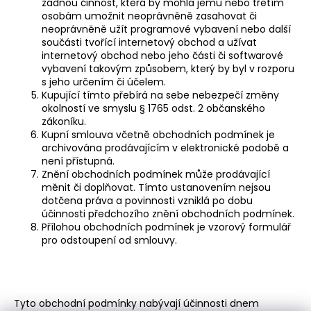
žádnou činnost, která by mohla jemu nebo třetím
osobám umožnit neoprávněně zasahovat či
neoprávněně užít programové vybavení nebo další
součásti tvořící internetový obchod a užívat
internetový obchod nebo jeho části či softwarové
vybavení takovým způsobem, který by byl v rozporu
s jeho určením či účelem.
Kupující tímto přebírá na sebe nebezpečí změny
okolností ve smyslu § 1765 odst. 2 občanského
zákoníku.
Kupní smlouva včetně obchodních podmínek je
archivována prodávajícím v elektronické podobě a
není přístupná.
Znění obchodních podmínek může prodávající
měnit či doplňovat. Tímto ustanovením nejsou
dotčena práva a povinnosti vzniklá po dobu
účinnosti předchozího znění obchodních podmínek.
Přílohou obchodních podmínek je vzorový formulář
pro odstoupení od smlouvy.
Tyto obchodní podmínky nabývají účinnosti dnem