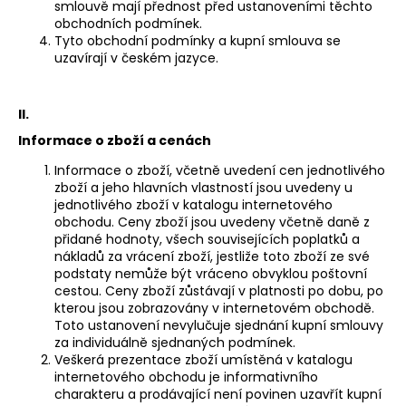
č
smlouvě mají přednost před ustanoveními těchto
u
obchodních podmínek.
j
Tyto obchodní podmínky a kupní smlouva se
uzavírají v českém jazyce.
e
m
e
II.
ENDERS
Informace o zboží a cenách
ELEGANCE
TEPELNÝ
Informace o zboží, včetně uvedení cen jednotlivého
PLYNOVÝ
zboží a jeho hlavních vlastností jsou uvedeny u
ZÁŘIČ
jednotlivého zboží v katalogu internetového
9376
obchodu. Ceny zboží jsou uvedeny včetně daně z
3
přidané hodnoty, všech souvisejících poplatků a
850
nákladů za vrácení zboží, jestliže toto zboží ze své
Kč
podstaty nemůže být vráceno obvyklou poštovní
Původně:
cestou. Ceny zboží zůstávají v platnosti po dobu, po
6
kterou jsou zobrazovány v internetovém obchodě.
990
Toto ustanovení nevylučuje sjednání kupní smlouvy
Kč
za individuálně sjednaných podmínek.
Veškerá prezentace zboží umístěná v katalogu
internetového obchodu je informativního
charakteru a prodávající není povinen uzavřít kupní