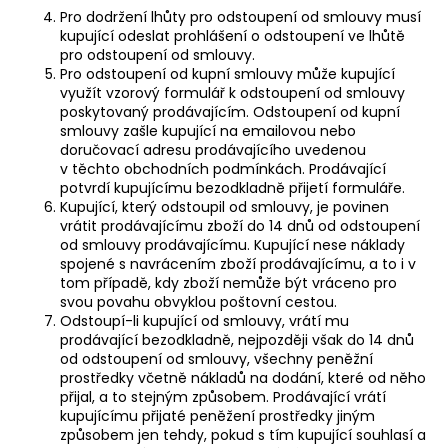
Pro dodržení lhůty pro odstoupení od smlouvy musí
kupující odeslat prohlášení o odstoupení ve lhůtě
pro odstoupení od smlouvy.
Pro odstoupení od kupní smlouvy může kupující
využít vzorový formulář k odstoupení od smlouvy
poskytovaný prodávajícím. Odstoupení od kupní
smlouvy zašle kupující na emailovou nebo
doručovací adresu prodávajícího uvedenou
v těchto obchodních podmínkách. Prodávající
potvrdí kupujícímu bezodkladně přijetí formuláře.
Kupující, který odstoupil od smlouvy, je povinen
vrátit prodávajícímu zboží do 14 dnů od odstoupení
od smlouvy prodávajícímu. Kupující nese náklady
spojené s navrácením zboží prodávajícímu, a to i v
tom případě, kdy zboží nemůže být vráceno pro
svou povahu obvyklou poštovní cestou.
Odstoupí-li kupující od smlouvy, vrátí mu
prodávající bezodkladně, nejpozději však do 14 dnů
od odstoupení od smlouvy, všechny peněžní
prostředky včetně nákladů na dodání, které od něho
přijal, a to stejným způsobem. Prodávající vrátí
kupujícímu přijaté peněžení prostředky jiným
způsobem jen tehdy, pokud s tím kupující souhlasí a