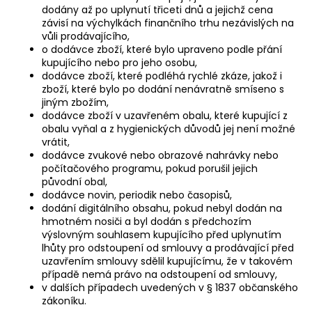
dodány až po uplynutí třiceti dnů a jejichž cena
závisí na výchylkách finančního trhu nezávislých na
vůli prodávajícího,
o dodávce zboží, které bylo upraveno podle přání
kupujícího nebo pro jeho osobu,
dodávce zboží, které podléhá rychlé zkáze, jakož i
zboží, které bylo po dodání nenávratně smíseno s
jiným zbožím,
dodávce zboží v uzavřeném obalu, které kupující z
obalu vyňal a z hygienických důvodů jej není možné
vrátit,
dodávce zvukové nebo obrazové nahrávky nebo
počítačového programu, pokud porušil jejich
původní obal,
dodávce novin, periodik nebo časopisů,
dodání digitálního obsahu, pokud nebyl dodán na
hmotném nosiči a byl dodán s předchozím
výslovným souhlasem kupujícího před uplynutím
lhůty pro odstoupení od smlouvy a prodávající před
uzavřením smlouvy sdělil kupujícímu, že v takovém
případě nemá právo na odstoupení od smlouvy,
v dalších případech uvedených v § 1837 občanského
zákoníku.