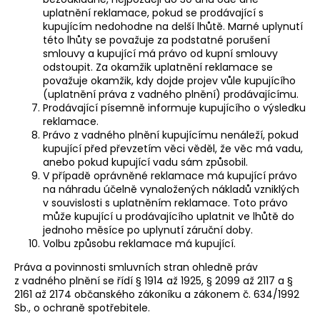
uplatnění reklamace, pokud se prodávající s
kupujícím nedohodne na delší lhůtě. Marné uplynutí
této lhůty se považuje za podstatné porušení
smlouvy a kupující má právo od kupní smlouvy
odstoupit. Za okamžik uplatnění reklamace se
považuje okamžik, kdy dojde projev vůle kupujícího
(uplatnění práva z vadného plnění) prodávajícímu.
Prodávající písemně informuje kupujícího o výsledku
reklamace.
Právo z vadného plnění kupujícímu nenáleží, pokud
kupující před převzetím věci věděl, že věc má vadu,
anebo pokud kupující vadu sám způsobil.
V případě oprávněné reklamace má kupující právo
na náhradu účelně vynaložených nákladů vzniklých
v souvislosti s uplatněním reklamace. Toto právo
může kupující u prodávajícího uplatnit ve lhůtě do
jednoho měsíce po uplynutí záruční doby.
Volbu způsobu reklamace má kupující.
Práva a povinnosti smluvních stran ohledně práv
z vadného plnění se řídí § 1914 až 1925, § 2099 až 2117 a §
2161 až 2174 občanského zákoníku a zákonem č. 634/1992
Sb., o ochraně spotřebitele.