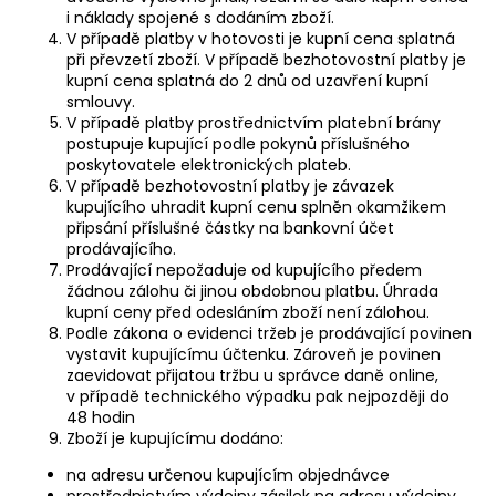
i náklady spojené s dodáním zboží.
V případě platby v hotovosti je kupní cena splatná
při převzetí zboží. V případě bezhotovostní platby je
kupní cena splatná do 2 dnů od uzavření kupní
smlouvy.
V případě platby prostřednictvím platební brány
postupuje kupující podle pokynů příslušného
poskytovatele elektronických plateb.
V případě bezhotovostní platby je závazek
kupujícího uhradit kupní cenu splněn okamžikem
připsání příslušné částky na bankovní účet
prodávajícího.
Prodávající nepožaduje od kupujícího předem
žádnou zálohu či jinou obdobnou platbu. Úhrada
kupní ceny před odesláním zboží není zálohou.
Podle zákona o evidenci tržeb je prodávající povinen
vystavit kupujícímu účtenku. Zároveň je povinen
zaevidovat přijatou tržbu u správce daně online,
v případě technického výpadku pak nejpozději do
48 hodin
Zboží je kupujícímu dodáno:
na adresu určenou kupujícím objednávce
prostřednictvím výdejny zásilek na adresu výdejny,