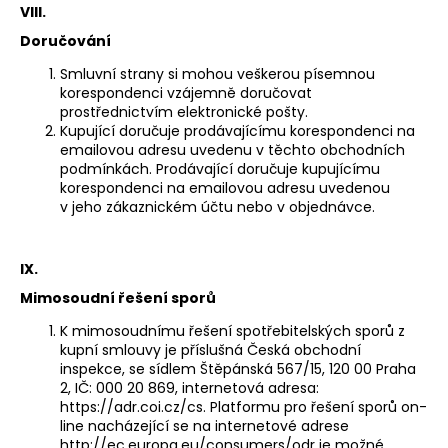
VIII.
Doručování
Smluvní strany si mohou veškerou písemnou
korespondenci vzájemně doručovat
prostřednictvím elektronické pošty.
Kupující doručuje prodávajícímu korespondenci na
emailovou adresu uvedenu v těchto obchodních
podmínkách. Prodávající doručuje kupujícímu
korespondenci na emailovou adresu uvedenou
v jeho zákaznickém účtu nebo v objednávce.
IX.
Mimosoudní řešení sporů
K mimosoudnímu řešení spotřebitelských sporů z
kupní smlouvy je příslušná Česká obchodní
inspekce, se sídlem Štěpánská 567/15, 120 00 Praha
2, IČ: 000 20 869, internetová adresa:
https://adr.coi.cz/cs. Platformu pro řešení sporů on-
line nacházející se na internetové adrese
http://ec.europa.eu/consumers/odr je možné