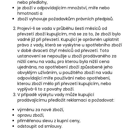
nebo předlohy,
je zboží v odpovídajícím množství, míře nebo
hmotnosti a
zboží vyhovuje požadavkům právních předpisů.
Projeví-li se vada v průběhu šesti měsíců od
převzetí zboží kupujícím, má se za to, že zboží bylo
vadné již při převzetí. Kupující je oprávněn uplatnit
právo z vady, která se vyskytne u spotřebního zboží
v době dvaceti čtyř měsíců od převzetí. Toto
ustanovení se nepoužije u zboží prodávaného za
nižší cenu na vadu, pro kterou byla nižší cena
ujednána, na opotřebení zboží způsobené jeho
obvyklým užíváním, u použitého zboží na vadu
odpovídající míře používání nebo opotřebení,
kterou zboží mělo při převzetí kupujícím, nebo
vyplývá-li to z povahy zboží.
V případě výskytu vady může kupující
prodávajícímu předložit reklamaci a požadovat:
výměnu za nové zboží,
opravu zboží,
přiměřenou slevu z kupní ceny,
odstoupit od smlouvy.