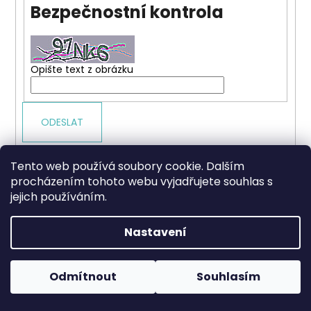
Bezpečnostní kontrola
a
j
í
t
Opište text z obrázku
?
ODESLAT
HLEDAT
Tento web používá soubory cookie. Dalším
Z
Vytvořil Shoptet
procházením tohoto webu vyjadřujete souhlas s
á
jejich používáním.
Copyright 2026
Plynové-zářiče.cz
. Všechna práva
p
vyhrazena.
D
a
Nastavení
o
t
p
í
o
Odmítnout
Souhlasím
r
u