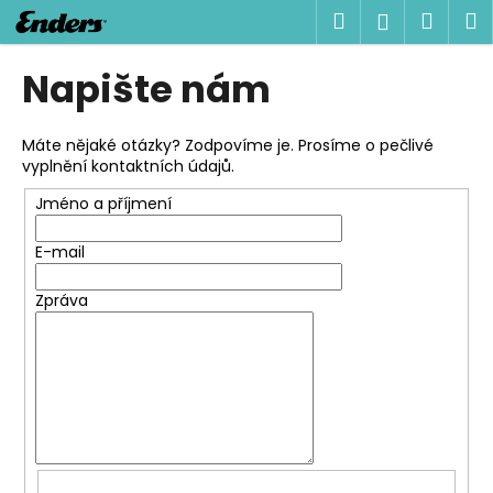
K
Přejít
Hledat
Náku
M
Přihlášen
na
o
obsah
Zpět
Zpět
košík
š
Napište nám
í
C
k
o
Máte nějaké otázky? Zodpovíme je. Prosíme o pečlivé
vyplnění kontaktních údajů.
p
o
Jméno a příjmení
t
E-mail
ř
e
Zpráva
b
u
j
e
t
e
n